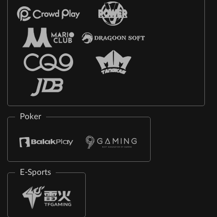
Poker
E-Sports