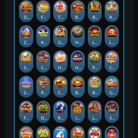
Dragon Gold SA
Fruits Mania
Tiger Dance
Big Prosperity
Book of Myth
Rabbit Riches
ZEUS
Kong The Striker
Going Bananas Inc
Heroes
Lucky Koi
Lucky Meow
Secrets of Anubis
Captain Golds Fortune
Happy Neko
Highway Fortune
Pocket Mon Go
Candy Pop 2
Space Conquest
Roma
Caishen Deluxe Maxways
Big Prosperity SA
Brothers Kingdom 2
Great Stars SA
Fruit Ninja Fury
Dragon Empire
Rise Of Werewolves
Journey to the Wild
Legendary Beasts Saga
5 Fortune Dragons