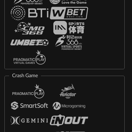
Crash Game