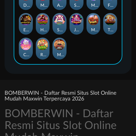
Dragon Wish
Money Mouse
Adventure Iceland
Santa Wild Drop
Moji Mania
Fiery Sevens Exclusive
Emperor Gate
Halloween Vacation
Sweet Bakery
Jokers Treasure
Mr Chu Tycoon
Tiger Warrior
Candy Candy
Rich Caishen
Muay Thai Fighter
BOMBERWIN - Daftar Resmi Situs Slot Online
Mudah Maxwin Terpercaya 2026
BOMBERWIN - Daftar
Resmi Situs Slot Online