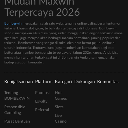
Mudah Maxwin
Terpercaya 2026
Bomberwin
merupakan salah satu website game online paling besar tentunya
terkenal khusus slot gacor, terbaik dan terpercaya di Indonesia. Bomberwin
sendiri merupakan situs resmi yang sudah menggunakan engine terbaik dimana
agen kami juga menyediakan berbagai macam permainan gaming populer dan
terkenal. Bomberwin yang sangat di sukai oleh para bettor pejudi online di
seluruh Indonesia. Tentunya kami juga memberikan kemudahan bagi para
bettor atau member bomberwin terpercaya di tahun 2026, karena Anda bisa
memainkan taruhan terbaik saat ini di Bomberwin Anda bisa menggunakan
laptop ataupun komputer.
Kebijaksanaan
Platform
Kategori
Dukungan
Komunitas
Tentang
Promosi
Hot
BOMBERWIN
Games
Loyalty
Responsible
Slots
Referral
Gambling
Live
Pusat Bantuan
Casino