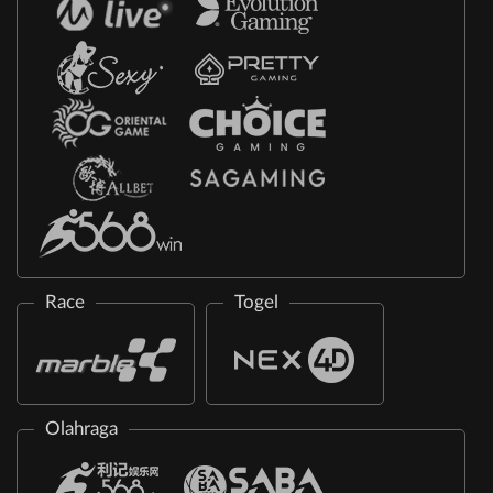
Race
Togel
Olahraga