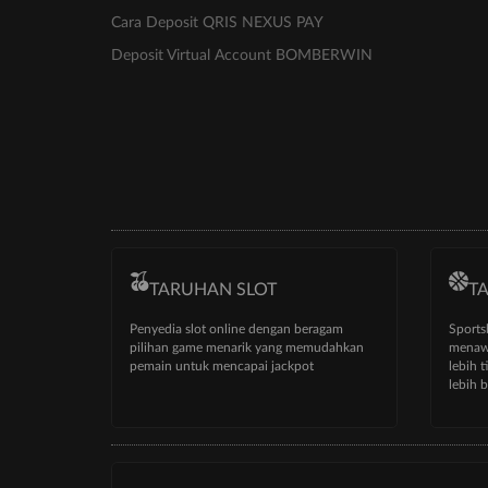
Cara Deposit QRIS NEXUS PAY
Deposit Virtual Account BOMBERWIN
TARUHAN SLOT
T
Penyedia slot online dengan beragam
Sports
pilihan game menarik yang memudahkan
menawa
pemain untuk mencapai jackpot
lebih 
lebih 