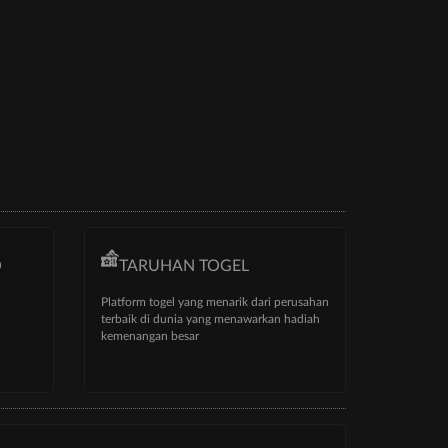
O
TARUHAN TOGEL
Platform togel yang menarik dari perusahan
terbaik di dunia yang menawarkan hadiah
kemenangan besar