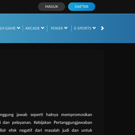
MASUK
DAFTAR
SH GAME
ARCADE
POKER
E-SPORTS
SABUNG AYAM
nggung jawab seperti halnya mempromosikan
i dan pelayanan. Kebijakan Pertanggungjawaban
ir efek negatif dari masalah judi dan untuk