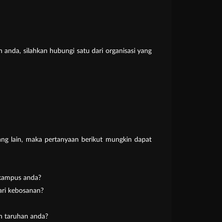
 anda, silahkan hubungi satu dari organisasi yang
ng lain, maka pertanyaan berikut mungkin dapat
 kampus anda?
ari kebosanan?
n taruhan anda?