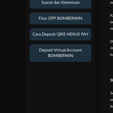
Syarat dan Ketentuan
m
K
Fitur OTP BOMBERWIN
b
m
Cara Deposit QRIS NEXUS PAY
D
m
Deposit Virtual Account
b
BOMBERWIN
S
S
m
b