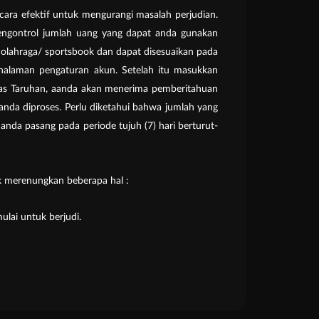
cara efektif untuk mengurangi masalah perjudian.
ngontrol jumlah uang yang dapat anda gunakan
olahraga/ sportsbook dan dapat disesuaikan pada
 halaman pengaturan akun. Setelah itu masukkan
tas Taruhan, aanda akan menerima pemberitahuan
nda diproses. Perlu diketahui bahwa jumlah yang
da pasang pada periode tujuh (7) hari berturut-
 merenungkan beberapa hal :
lai untuk berjudi.