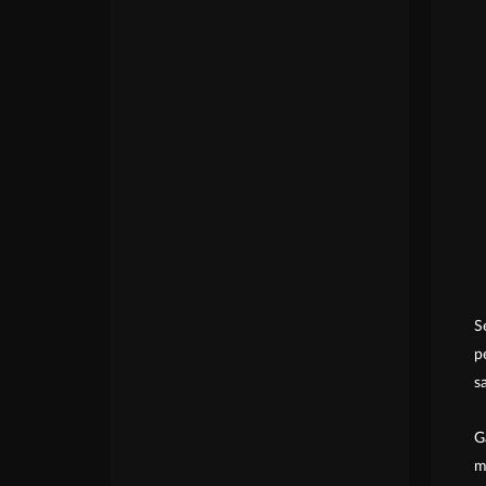
S
p
s
G
m