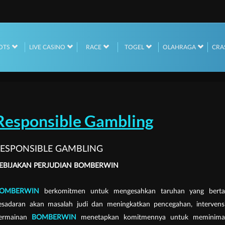
OTS
LIVE CASINO
RACE
TOGEL
OLAHRAGA
CRA
Responsible Gambling
ESPONSIBLE GAMBLING
EBIJAKAN PERJUDIAN BOMBERWIN
OMBERWIN
berkomitmen untuk mengesahkan taruhan yang berta
esadaran akan masalah judi dan meningkatkan pencegahan, intervens
ermainan
BOMBERWIN
menetapkan komitmennya untuk meminimalis