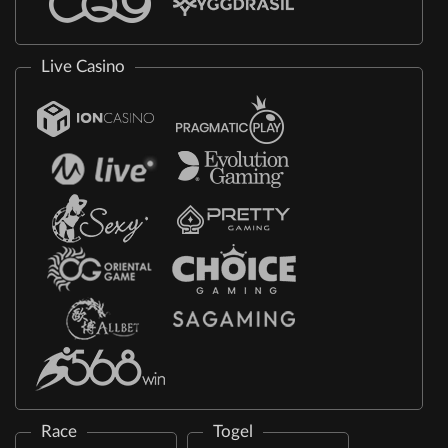
Live Casino
Race
Togel