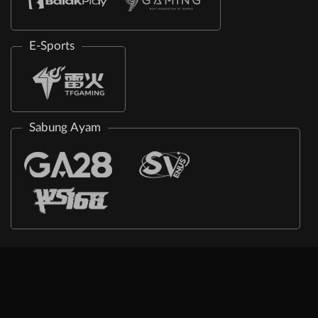
E-Sports
Sabung Ayam