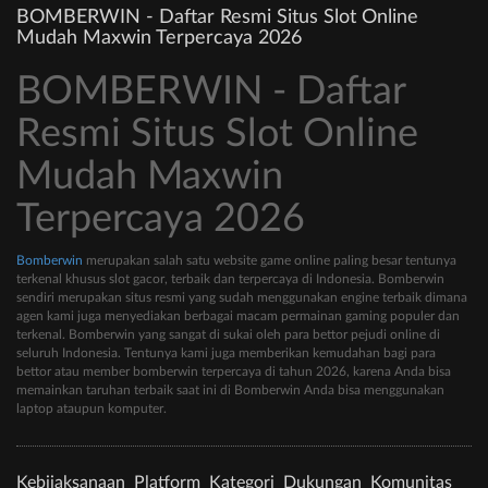
BOMBERWIN - Daftar Resmi Situs Slot Online
Mudah Maxwin Terpercaya 2026
BOMBERWIN - Daftar
Resmi Situs Slot Online
Mudah Maxwin
Terpercaya 2026
Bomberwin
merupakan salah satu website game online paling besar tentunya
terkenal khusus slot gacor, terbaik dan terpercaya di Indonesia. Bomberwin
sendiri merupakan situs resmi yang sudah menggunakan engine terbaik dimana
agen kami juga menyediakan berbagai macam permainan gaming populer dan
terkenal. Bomberwin yang sangat di sukai oleh para bettor pejudi online di
seluruh Indonesia. Tentunya kami juga memberikan kemudahan bagi para
bettor atau member bomberwin terpercaya di tahun 2026, karena Anda bisa
memainkan taruhan terbaik saat ini di Bomberwin Anda bisa menggunakan
laptop ataupun komputer.
Kebijaksanaan
Platform
Kategori
Dukungan
Komunitas