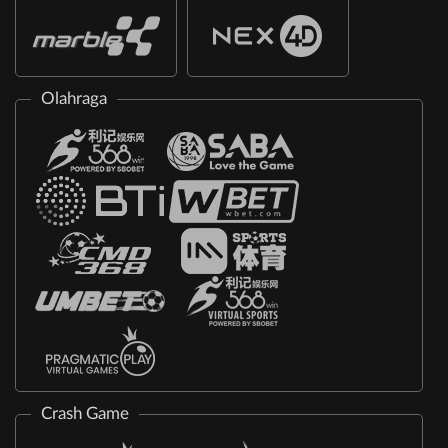
Olahraga
Crash Game