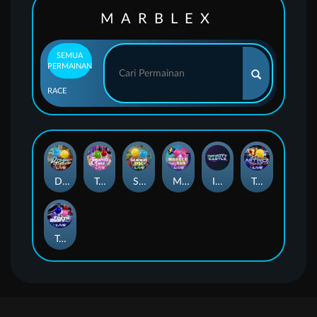
MARBLEX
SEMUA
PERMAINAN
RACE
Dragon Tiger
Tomorrow land
Super PK
Marble Run
Infinity Castle
Tokyo Drift Nitro
Tokyo Drift