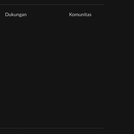
Dukungan
Komunitas