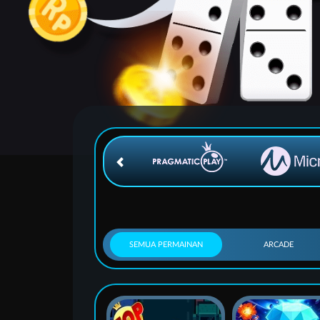
SEMUA PERMAINAN
ARCADE