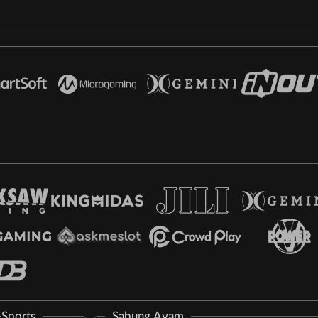
-Sports
Sabung Ayam