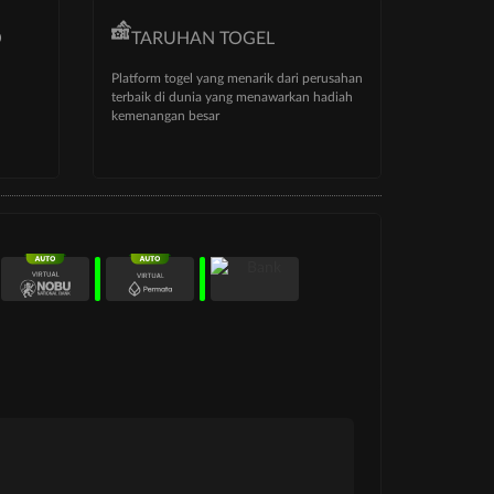
O
TARUHAN TOGEL
Platform togel yang menarik dari perusahan
terbaik di dunia yang menawarkan hadiah
kemenangan besar