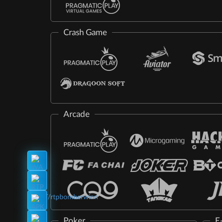
Crash Game
Arcade
Poker
E