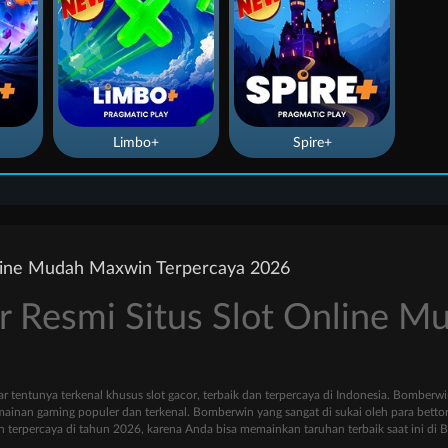
Limbo+
Spire+
line Mudah Maxwin Terpercaya 2026
Resmi Situs Slot Online M
r tentunya terkenal khusus slot gacor, terbaik dan terpercaya di Indonesia. Bomber
nan gaming populer dan terkenal. Bomberwin yang sangat di sukai oleh para bettor p
terpercaya di tahun 2026, karena Anda bisa memainkan taruhan terbaik saat ini d