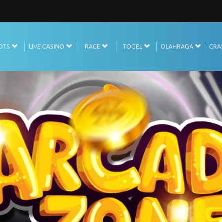
OTS
LIVE CASINO
RACE
TOGEL
OLAHRAGA
CRA